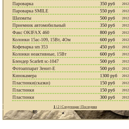
Пароварка
350 руб
2012
Пароварка SMILE
550 руб
2012
Шахматы
500 руб
2012
Приемник автомобильный
350 руб
2012
Факс OKIFAX 460
800 руб
2012
Колонки 15ас-109, 15Вт, 4Ом
600 руб
2012
Кофеварка sm 353
450 руб
2012
Колонки неактивные, 15Вт
600 руб
2012
Блендер Scarlett sc-1047
500 руб
2012
Фотоаппарат Зенит-Е
500 руб
2012
Кинокамера
1300 руб
2012
Пластинки(сказки)
150 руб
2012
Пластинки
150 руб
2012
Пластинки
300 руб
2012
1
|
2
|
Следующая
|
Последняя