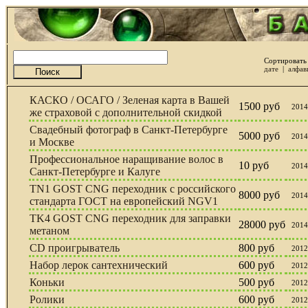
Сортировать 
дате
|
алфав
КАСКО / ОСАГО / Зеленая карта в Вашей
1500 руб
2014
же страховой с дополнительной скидкой
Свадебный фотограф в Санкт-Петербурге
5000 руб
2014
и Москве
Профессиональное наращивание волос в
10 руб
2014
Санкт-Петербурге и Калуге
TN1 GOST CNG переходник с российского
8000 руб
2014
стандарта ГОСТ на европейский NGV1
TK4 GOST CNG переходник для заправки
28000 руб
2014
метаном
СD проигрыватель
800 руб
2012
Набор лерок сантехнический
600 руб
2012
Коньки
500 руб
2012
Ролики
600 руб
2012